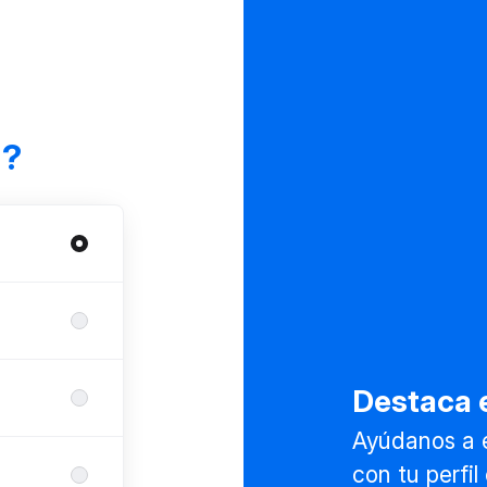
a?
Destaca e
Ayúdanos a 
con tu perfi