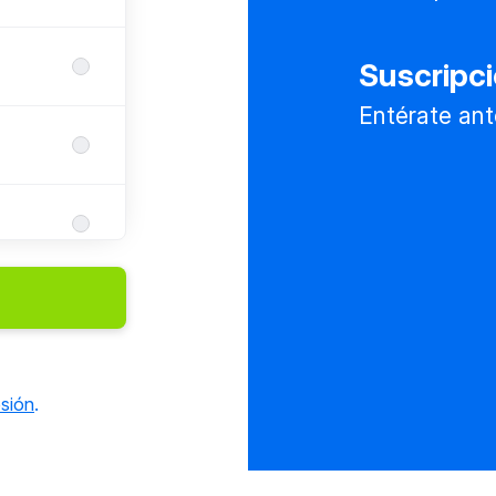
Suscripc
Entérate ant
esión
.